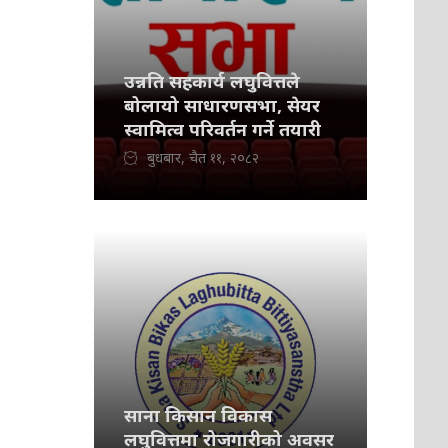
उन्नति सहकार्य लघुवित्तले
बोलायो साधारणसभा, सेयर
स्वामित्व परिवर्तन गर्ने तयारी
बुधबार, चैत ११, २०८२
साना किसान विकास
लघुवित्तमा रोजगारीको अवसर