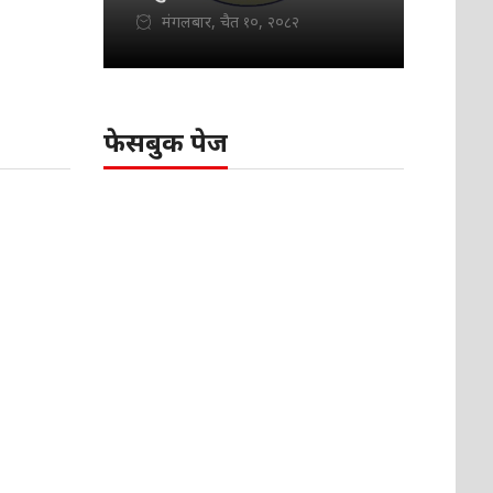
मंगलबार, चैत १०, २०८२
फेसबुक पेज