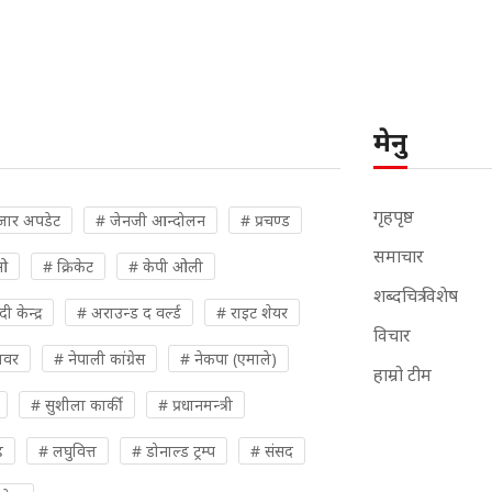
मेनु
गृहपृष्ठ
जार अपडेट
# जेनजी आन्दोलन
# प्रचण्ड
समाचार
ओ
# क्रिकेट
# केपी ओली
शब्दचित्र विशेष
 केन्द्र
# अराउन्ड द वर्ल्ड
# राइट शेयर
विचार
पावर
# नेपाली कांग्रेस
# नेकपा (एमाले)
हाम्रो टीम
# सुशीला कार्की
# प्रधानमन्त्री
ह
# लघुवित्त
# डोनाल्ड ट्रम्प
# संसद