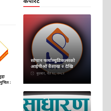
कर्पोरेट
सोपान फर्मास्युटिकल्सको
आईपीओ वैशाख २ देखि
बुधबार, चैत १८, २०८२
्दा
नुचित :