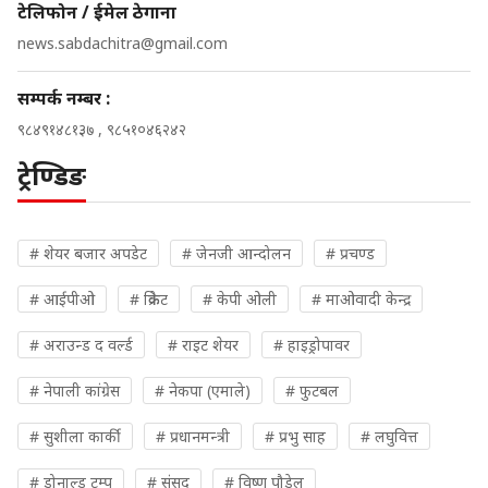
टेलिफोन / ईमेल ठेगाना
news.sabdachitra@gmail.com
सम्पर्क नम्बर :
९८४९१४८१३७ , ९८५१०४६२४२
ट्रेण्डिङ
# शेयर बजार अपडेट
# जेनजी आन्दोलन
# प्रचण्ड
# आईपीओ
# क्रिकेट
# केपी ओली
# माओवादी केन्द्र
# अराउन्ड द वर्ल्ड
# राइट शेयर
# हाइड्रोपावर
# नेपाली कांग्रेस
# नेकपा (एमाले)
# फुटबल
# सुशीला कार्की
# प्रधानमन्त्री
# प्रभु साह
# लघुवित्त
# डोनाल्ड ट्रम्प
# संसद
# विष्णु पौडेल