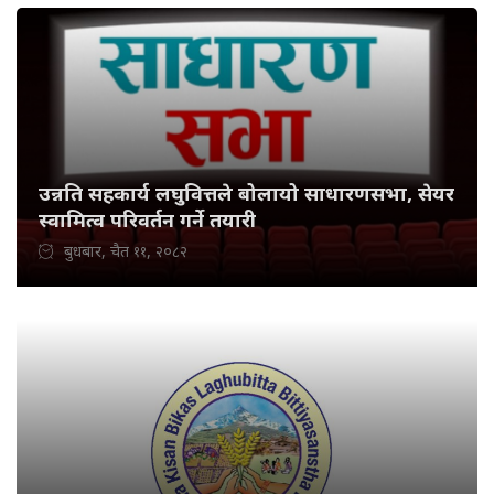
उन्नति सहकार्य लघुवित्तले बोलायो साधारणसभा, सेयर
स्वामित्व परिवर्तन गर्ने तयारी
बुधबार, चैत ११, २०८२