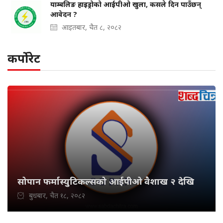
याम्बलिङ हाइड्रोको आईपीओ खुला, कसले दिन पाउँछन्
आवेदन ?
आइतबार, चैत ८, २०८२
कर्पोरेट
सोपान फर्मास्युटिकल्सको आईपीओ वैशाख २ देखि
बुधबार, चैत १८, २०८२