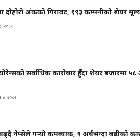
ा दोहोरो अंकको गिरावट, १९३ कम्पनीको शेयर मूल्य
८, २०८२
स्योरेन्सको सर्वाधिक कारोबार हुँदा शेयर बजारमा ५
 ७, २०८२
ढ्दै नेप्सेले गर्‍यो कमब्याक, ९ अर्बभन्दा बढीको का