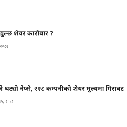
ुल्छ शेयर कारोबार ?
, २०८२
े घट्यो नेप्से, २२८ कम्पनीको शेयर मूल्यमा गिरावट
१५, २०८२