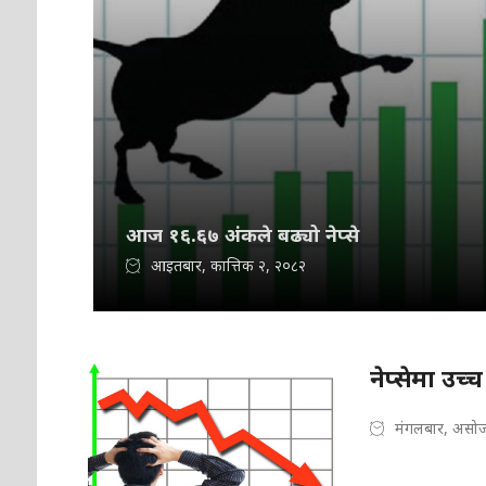
आज १६.६७ अंकले बढ्यो नेप्से
आइतबार, कात्तिक २, २०८२
नेप्सेमा उच
मंगलबार, असोज