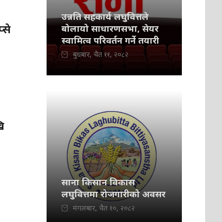
उन्नति सहकार्य लघुवित्तले
्से
बोलायो साधारणसभा, सेयर
स्वामित्व परिवर्तन गर्ने तयारी
बुधबार, चैत ११, २०८२
ि
साना किसान विकास
लघुवित्तमा रोजगारीको अवसर
मंगलबार, चैत १०, २०८२