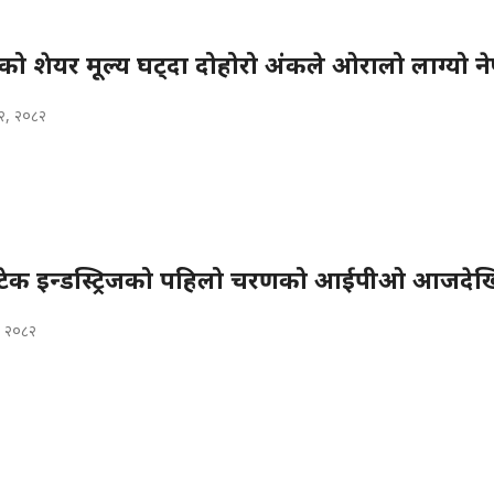
ो शेयर मूल्य घट्दा दोहोरो अंकले ओरालो लाग्यो नेप
२, २०८२
्रीटेक इन्डस्ट्रिजको पहिलो चरणको आईपीओ आजदेख
, २०८२