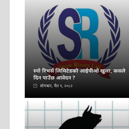
स्नो रिभर्स लिमिटेडको आईपीओ खुला, कसले
दिन पाउँछ आवेदन ?
सोमबार, चैत ९, २०८२