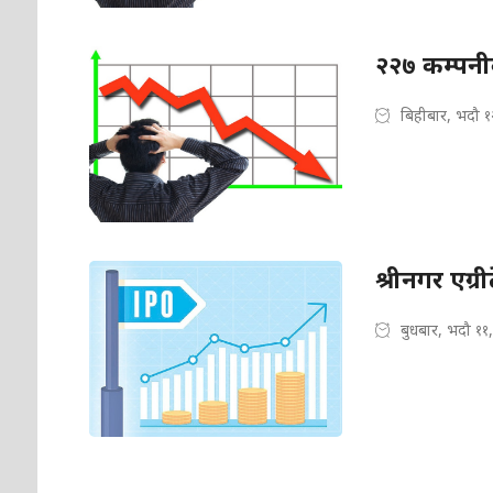
२२७ कम्पनीक
बिहीबार, भदौ १
श्रीनगर एग
बुधबार, भदौ ११