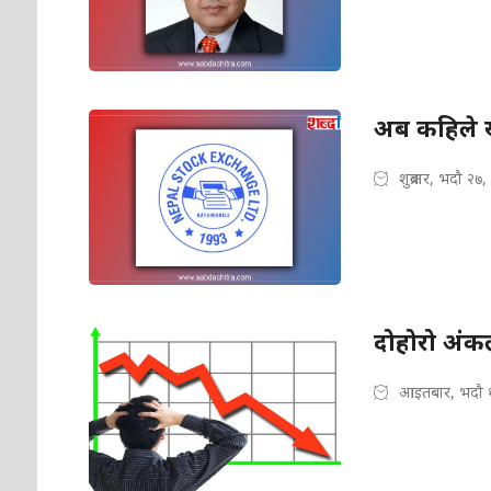
अब कहिले ख
शुक्रबार, भदौ २७
दोहोरो अंकल
आइतबार, भदौ 