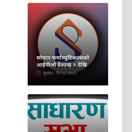
सोपान फर्मास्युटिकल्सको
आईपीओ वैशाख २ देखि
बुधबार, चैत १८, २०८२