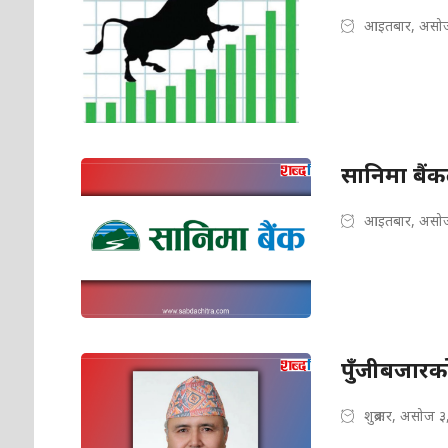
आइतबार, असोज
सानिमा बैंक
आइतबार, असोज
पुँजीबजारको
शुक्रबार, असोज 