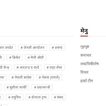
मेनु
गृहपृष्ठ
जार अपडेट
# जेनजी आन्दोलन
# प्रचण्ड
समाचार
ओ
# क्रिकेट
# केपी ओली
शब्दचित्र विशेष
 केन्द्र
# अराउन्ड द वर्ल्ड
# राइट शेयर
विचार
पावर
# नेपाली कांग्रेस
# नेकपा (एमाले)
हाम्रो टीम
# सुशीला कार्की
# प्रधानमन्त्री
ह
# लघुवित्त
# डोनाल्ड ट्रम्प
# संसद