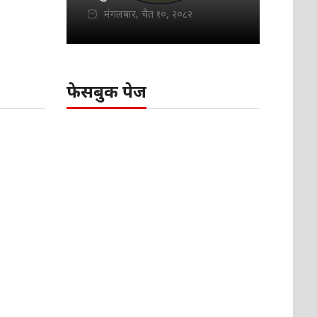
मंगलबार, चैत १०, २०८२
फेसबुक पेज