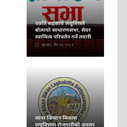
उन्नति सहकार्य लघुवित्तले
बोलायो साधारणसभा, सेयर
स्वामित्व परिवर्तन गर्ने तयारी
बुधबार, चैत ११, २०८२
साना किसान विकास
लघुवित्तमा रोजगारीको अवसर