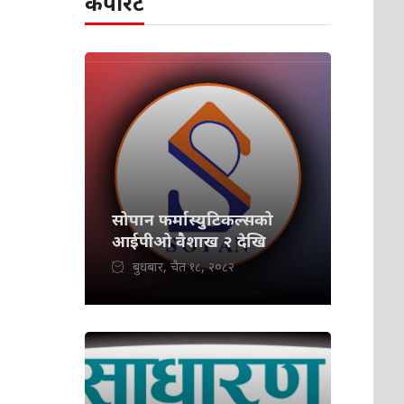
कर्पोरेट
सोपान फर्मास्युटिकल्सको
आईपीओ वैशाख २ देखि
बुधबार, चैत १८, २०८२