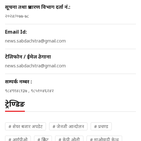
सूचना तथा प्रशारण विभाग दर्ता नं.:
२०२४/०७७-७८
Email Id:
news.sabdachitra@gmail.com
टेलिफोन / ईमेल ठेगाना
news.sabdachitra@gmail.com
सम्पर्क नम्बर :
९८४९१४८१३७ , ९८५१०४६२४२
ट्रेण्डिङ
# शेयर बजार अपडेट
# जेनजी आन्दोलन
# प्रचण्ड
# आईपीओ
# क्रिकेट
# केपी ओली
# माओवादी केन्द्र