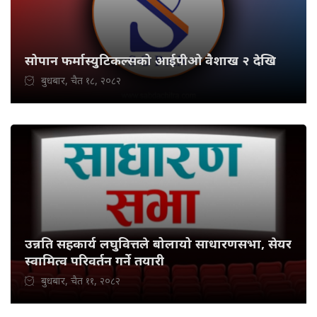
सोपान फर्मास्युटिकल्सको आईपीओ वैशाख २ देखि
बुधबार, चैत १८, २०८२
उन्नति सहकार्य लघुवित्तले बोलायो साधारणसभा, सेयर
स्वामित्व परिवर्तन गर्ने तयारी
बुधबार, चैत ११, २०८२