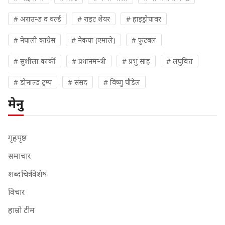
# अराउन्ड द वर्ल्ड
# राइट शेयर
# हाइड्रोपावर
# नेपाली कांग्रेस
# नेकपा (एमाले)
# फुटबल
# सुशीला कार्की
# प्रधानमन्त्री
# प्रभु साह
# लघुवित्त
# डोनाल्ड ट्रम्प
# संसद
# विष्णु पौडेल
मेनु
गृहपृष्ठ
समाचार
शब्दचित्र विशेष
विचार
हाम्रो टीम