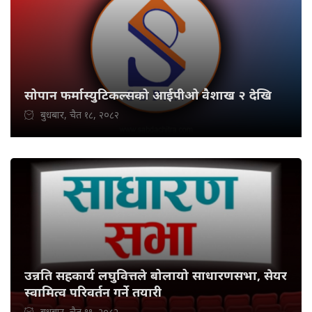
सोपान फर्मास्युटिकल्सको आईपीओ वैशाख २ देखि
बुधबार, चैत १८, २०८२
उन्नति सहकार्य लघुवित्तले बोलायो साधारणसभा, सेयर
स्वामित्व परिवर्तन गर्ने तयारी
बुधबार, चैत ११, २०८२