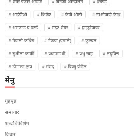
# शेयर बजार अपडेट
# जेनजी आन्दोलन
# प्रचण्ड
# आईपीओ
# क्रिकेट
# केपी ओली
# माओवादी केन्द्र
# अराउन्ड द वर्ल्ड
# राइट शेयर
# हाइड्रोपावर
# नेपाली कांग्रेस
# नेकपा (एमाले)
# फुटबल
# सुशीला कार्की
# प्रधानमन्त्री
# प्रभु साह
# लघुवित्त
# डोनाल्ड ट्रम्प
# संसद
# विष्णु पौडेल
मेनु
गृहपृष्ठ
समाचार
शब्दचित्र विशेष
विचार