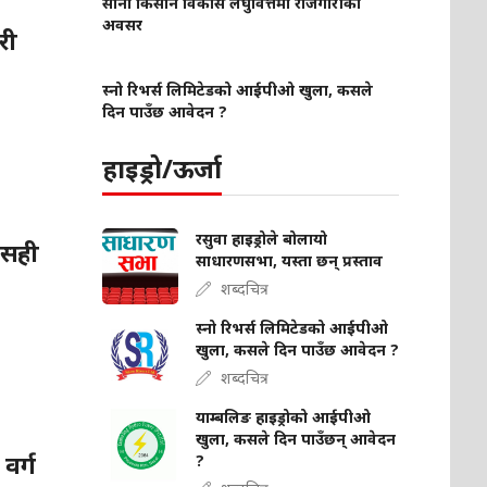
साना किसान विकास लघुवित्तमा रोजगारीको
अवसर
री
स्नो रिभर्स लिमिटेडको आईपीओ खुला, कसले
दिन पाउँछ आवेदन ?
हाइड्रो/ऊर्जा
रसुवा हाइड्रोले बोलायो
 सही
साधारणसभा, यस्ता छन् प्रस्ताव
शब्दचित्र
स्नो रिभर्स लिमिटेडको आईपीओ
खुला, कसले दिन पाउँछ आवेदन ?
शब्दचित्र
याम्बलिङ हाइड्रोको आईपीओ
खुला, कसले दिन पाउँछन् आवेदन
वर्ग
?