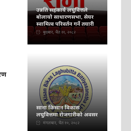
उन्नति सहकार्य लघुवित्तले
बोलायो साधारणसभा, सेयर
स्वामित्व परिवर्तन गर्ने तयारी
बुधबार, चैत ११, २०८२
तरण
साना किसान विकास
लघुवित्तमा रोजगारीको अवसर
मंगलबार, चैत १०, २०८२