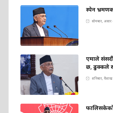
स्पेन भ्रमण
सोमबार, असार 
एमाले संसद
छ, ढुक्कले स
शनिबार, वैशाख
फालिसकेको नि