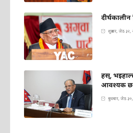
दीर्घकालीन वि
शुक्रबार, जेठ ३२,
हस्, भइहाल्
आवश्यक छ: प्
बुधबार, जेठ ३०