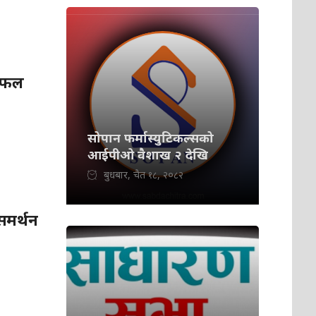
असफल
सोपान फर्मास्युटिकल्सको
आईपीओ वैशाख २ देखि
बुधबार, चैत १८, २०८२
समर्थन