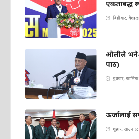
एकताबद्ध रूप
बिहीबार, वैशाख
ओलीले भने- 
पाठ)
बुधबार, कात्तिक
ऊर्जालाई सम
शुक्रबार, साउन १