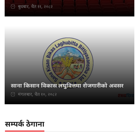
बुधबार, चैत ११, २०८२
साना किसान विकास लघुवित्तमा रोजगारीको अवसर
मंगलबार, चैत १०, २०८२
सम्पर्क ठेगाना