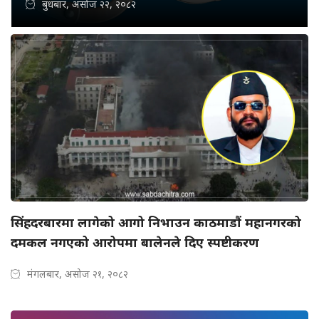
बुधबार, असोज २२, २०८२
सिंहदरबारमा लागेको आगो निभाउन काठमाडौं महानगरको
दमकल नगएको आरोपमा बालेनले दिए स्पष्टीकरण
मंगलबार, असोज २१, २०८२