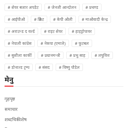
# शेयर बजार अपडेट
# जेनजी आन्दोलन
# प्रचण्ड
# आईपीओ
# क्रिकेट
# केपी ओली
# माओवादी केन्द्र
# अराउन्ड द वर्ल्ड
# राइट शेयर
# हाइड्रोपावर
# नेपाली कांग्रेस
# नेकपा (एमाले)
# फुटबल
# सुशीला कार्की
# प्रधानमन्त्री
# प्रभु साह
# लघुवित्त
# डोनाल्ड ट्रम्प
# संसद
# विष्णु पौडेल
मेनु
गृहपृष्ठ
समाचार
शब्दचित्र विशेष