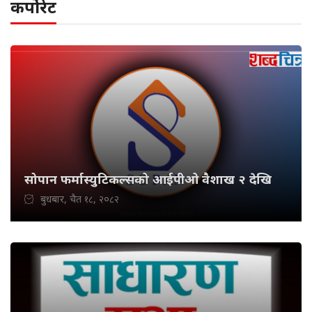
कर्पोरेट
सोपान फर्मास्युटिकल्सको आईपीओ वैशाख २ देखि
बुधबार, चैत १८, २०८२