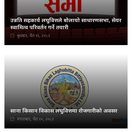
उन्नति सहकार्य लघुवित्तले बोलायो साधारणसभा, सेयर
स्वामित्व परिवर्तन गर्ने तयारी
बुधबार, चैत ११, २०८२
साना किसान विकास लघुवित्तमा रोजगारीको अवसर
मंगलबार, चैत १०, २०८२