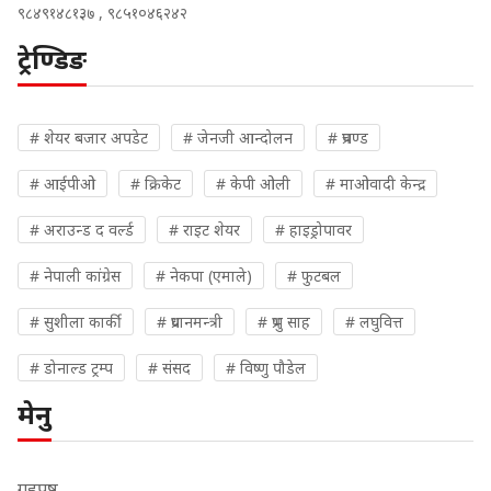
९८४९१४८१३७ , ९८५१०४६२४२
ट्रेण्डिङ
# शेयर बजार अपडेट
# जेनजी आन्दोलन
# प्रचण्ड
# आईपीओ
# क्रिकेट
# केपी ओली
# माओवादी केन्द्र
# अराउन्ड द वर्ल्ड
# राइट शेयर
# हाइड्रोपावर
# नेपाली कांग्रेस
# नेकपा (एमाले)
# फुटबल
# सुशीला कार्की
# प्रधानमन्त्री
# प्रभु साह
# लघुवित्त
# डोनाल्ड ट्रम्प
# संसद
# विष्णु पौडेल
मेनु
गृहपृष्ठ