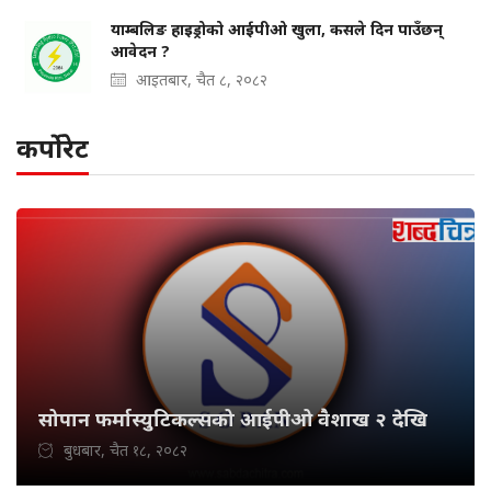
याम्बलिङ हाइड्रोको आईपीओ खुला, कसले दिन पाउँछन्
आवेदन ?
आइतबार, चैत ८, २०८२
कर्पोरेट
सोपान फर्मास्युटिकल्सको आईपीओ वैशाख २ देखि
बुधबार, चैत १८, २०८२