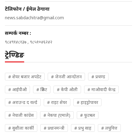
टेलिफोन / ईमेल ठेगाना
news.sabdachitra@gmail.com
सम्पर्क नम्बर :
९८४९१४८१३७ , ९८५१०४६२४२
ट्रेण्डिङ
# शेयर बजार अपडेट
# जेनजी आन्दोलन
# प्रचण्ड
# आईपीओ
# क्रिकेट
# केपी ओली
# माओवादी केन्द्र
# अराउन्ड द वर्ल्ड
# राइट शेयर
# हाइड्रोपावर
# नेपाली कांग्रेस
# नेकपा (एमाले)
# फुटबल
# सुशीला कार्की
# प्रधानमन्त्री
# प्रभु साह
# लघुवित्त