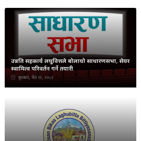
उन्नति सहकार्य लघुवित्तले बोलायो साधारणसभा, सेयर
स्वामित्व परिवर्तन गर्ने तयारी
बुधबार, चैत ११, २०८२