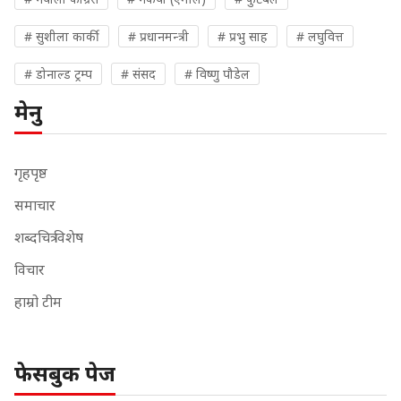
# सुशीला कार्की
# प्रधानमन्त्री
# प्रभु साह
# लघुवित्त
# डोनाल्ड ट्रम्प
# संसद
# विष्णु पौडेल
मेनु
गृहपृष्ठ
समाचार
शब्दचित्र विशेष
विचार
हाम्रो टीम
फेसबुक पेज