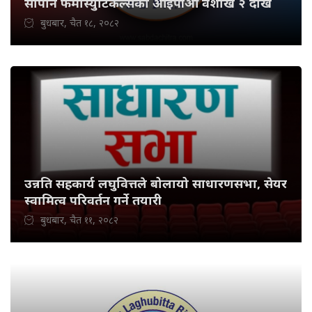
सोपान फर्मास्युटिकल्सको आईपीओ वैशाख २ देखि
बुधबार, चैत १८, २०८२
उन्नति सहकार्य लघुवित्तले बोलायो साधारणसभा, सेयर
स्वामित्व परिवर्तन गर्ने तयारी
बुधबार, चैत ११, २०८२