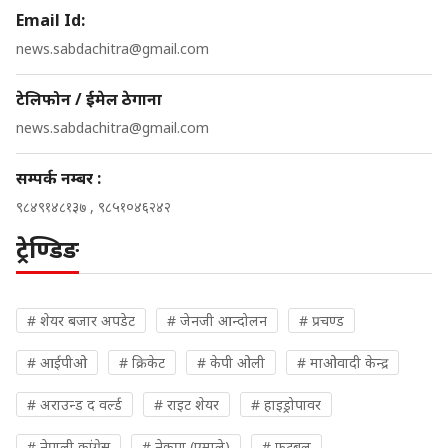
Email Id:
news.sabdachitra@gmail.com
टेलिफोन / ईमेल ठेगाना
news.sabdachitra@gmail.com
सम्पर्क नम्बर :
९८४९१४८१३७ , ९८५१०४६२४२
ट्रेण्डिङ
# शेयर बजार अपडेट
# जेनजी आन्दोलन
# प्रचण्ड
# आईपीओ
# क्रिकेट
# केपी ओली
# माओवादी केन्द्र
# अराउन्ड द वर्ल्ड
# राइट शेयर
# हाइड्रोपावर
# नेपाली कांग्रेस
# नेकपा (एमाले)
# फुटबल