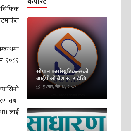
कर्पोरेट
्यासिफिक
िटमार्फत
म्बन्धमा
ेशन २०८२
सोपान फर्मास्युटिकल्सको
आईपीओ वैशाख २ देखि
बुधबार, चैत १८, २०८२
क्यासिनो
ीकरण तथा
्था) लाई