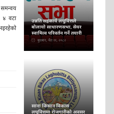
र समन्वय
ि ४ वटा
उन्नति सहकार्य लघुवित्तले
बोलायो साधारणसभा, सेयर
 भइरहेको
स्वामित्व परिवर्तन गर्ने तयारी
बुधबार, चैत ११, २०८२
साना किसान विकास
लघुवित्तमा रोजगारीको अवसर