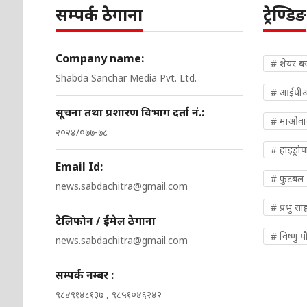
सम्पर्क ठेगाना
ट्रेण्डिङ
Company name:
# शेयर ब
Shabda Sanchar Media Pvt. Ltd.
# आईपी
सूचना तथा प्रशारण विभाग दर्ता नं.:
# माओवादी
२०२४/०७७-७८
# हाइड्रो
Email Id:
# फुटबल
news.sabdachitra@gmail.com
# प्रभु सा
टेलिफोन / ईमेल ठेगाना
# विष्णु प
news.sabdachitra@gmail.com
सम्पर्क नम्बर :
९८४९१४८१३७ , ९८५१०४६२४२