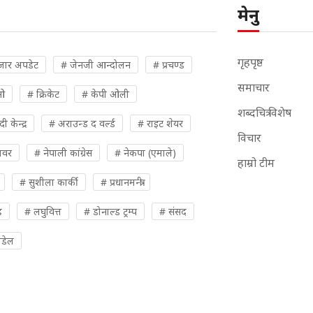
मेनु
गृहपृष्ठ
जार अपडेट
# जेनजी आन्दोलन
# प्रचण्ड
समाचार
ओ
# क्रिकेट
# केपी ओली
शब्दचित्र विशेष
 केन्द्र
# अराउन्ड द वर्ल्ड
# राइट शेयर
विचार
पावर
# नेपाली कांग्रेस
# नेकपा (एमाले)
हाम्रो टीम
# सुशीला कार्की
# प्रधानमन्त्री
ह
# लघुवित्त
# डोनाल्ड ट्रम्प
# संसद
ौडेल