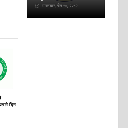
मंगलबार, चैत १०, २०८२
ो
सले दिन