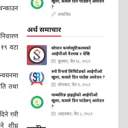
खुला, कसले दिन पाउँछन् आवेदन
थन्काउन
?
शब्दचित्र
अर्थ समाचार
) निवारण
न १९ वटा
सोपान फर्मास्युटिकल्सको
आईपीओ वैशाख २ देखि
बुधबार, चैत १८, २०८२
स्नो रिभर्स लिमिटेडको आईपीओ
ान्वयनमा
खुला, कसले दिन पाउँछ आवेदन ?
ीति तथा
सोमबार, चैत ९, २०८२
याम्बलिङ हाइड्रोको आईपीओ
खुला, कसले दिन पाउँछन् आवेदन
?
दिने गरी
आइतबार, चैत ८, २०८२
ने शीध्र