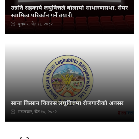
उन्नति सहकार्य लघुवित्तले बोलायो साधारणसभा, सेयर
स्वामित्व परिवर्तन गर्ने तयारी
बुधबार, चैत ११, २०८२
साना किसान विकास लघुवित्तमा रोजगारीको अवसर
मंगलबार, चैत १०, २०८२