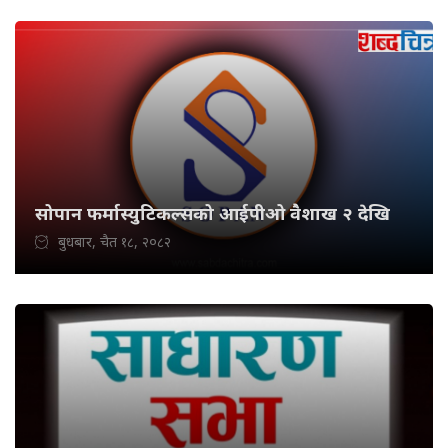
सोपान फर्मास्युटिकल्सको आईपीओ वैशाख २ देखि
बुधबार, चैत १८, २०८२