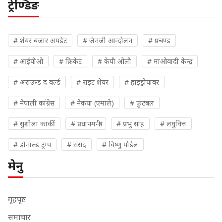
ट्रेण्डिङ
# शेयर बजार अपडेट
# जेनजी आन्दोलन
# प्रचण्ड
# आईपीओ
# क्रिकेट
# केपी ओली
# माओवादी केन्द्र
# अराउन्ड द वर्ल्ड
# राइट शेयर
# हाइड्रोपावर
# नेपाली कांग्रेस
# नेकपा (एमाले)
# फुटबल
# सुशीला कार्की
# प्रधानमन्त्री
# प्रभु साह
# लघुवित्त
# डोनाल्ड ट्रम्प
# संसद
# विष्णु पौडेल
मेनु
गृहपृष्ठ
समाचार