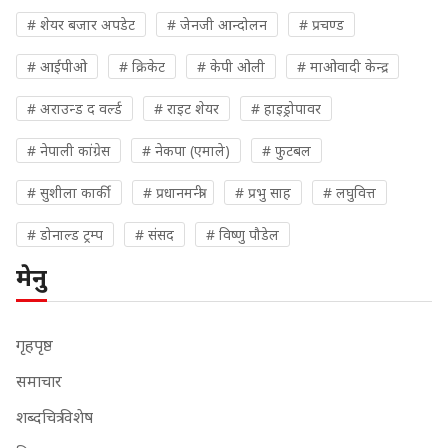
# शेयर बजार अपडेट
# जेनजी आन्दोलन
# प्रचण्ड
# आईपीओ
# क्रिकेट
# केपी ओली
# माओवादी केन्द्र
# अराउन्ड द वर्ल्ड
# राइट शेयर
# हाइड्रोपावर
# नेपाली कांग्रेस
# नेकपा (एमाले)
# फुटबल
# सुशीला कार्की
# प्रधानमन्त्री
# प्रभु साह
# लघुवित्त
# डोनाल्ड ट्रम्प
# संसद
# विष्णु पौडेल
मेनु
गृहपृष्ठ
समाचार
शब्दचित्र विशेष