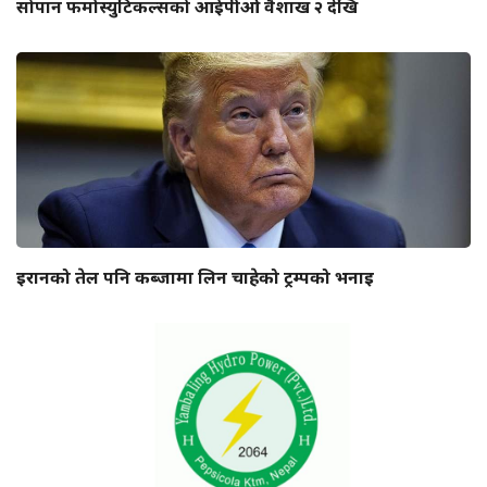
सोपान फर्मास्युटिकल्सको आईपीओ वैशाख २ देखि
इरानको तेल पनि कब्जामा लिन चाहेको ट्रम्पको भनाइ