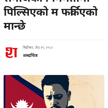
पिल्सिएको म फर्किएको
मान्छे
बिहीबार, जेठ २९, २०८२
शब्दचित्र