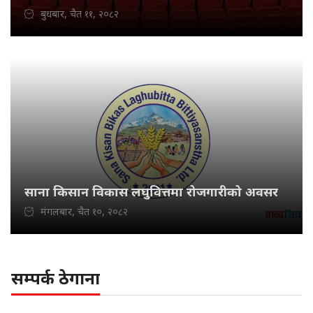
बुधबार, चैत ११, २०८२
साना किसान विकास लघुवित्तमा रोजगारीको अवसर
मंगलबार, चैत १०, २०८२
सम्पर्क ठेगाना