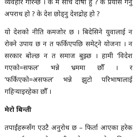
व्यवहार गरिन्छ । के म साँचै दोषी हुँ ? के प्रयास गर्नु
अपराध हो ? के देश छोड्नु देशद्रोह हो ?
यो देशको नीति कमजोर छ । बिदेसिने युवालाई न
रोक्ने उपाय छ न त फर्किएपछि समेट्ने योजना । न
सरकार बोल्छ न त समाज बुझ्छ । हामी ‘विदेश
गएको=सफल’ भन्ने भ्रममा छौँ । र
‘फर्किएको=असफल’ भन्ने झुटो परिभाषालाई
गहिर्‍याइरहेका छौँ ।
मेरो बिन्ती
तपाईंहरूसँग एउटै अनुरोध छ – फिर्ता आएका हरेक