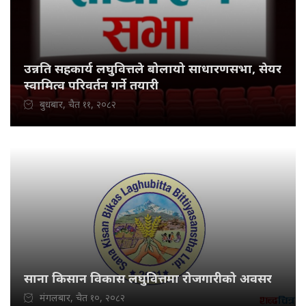
उन्नति सहकार्य लघुवित्तले बोलायो साधारणसभा, सेयर
स्वामित्व परिवर्तन गर्ने तयारी
बुधबार, चैत ११, २०८२
साना किसान विकास लघुवित्तमा रोजगारीको अवसर
मंगलबार, चैत १०, २०८२