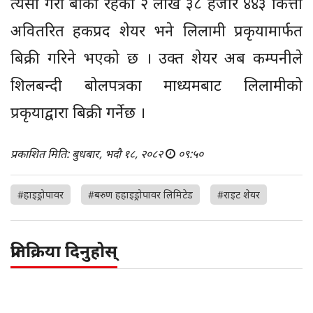
त्यसो गरी बाँकी रहेको २ लाख ३८ हजार ४४३ कित्ता
अवितरित हकप्रद शेयर भने लिलामी प्रकृयामार्फत
बिक्री गरिने भएको छ । उक्त शेयर अब कम्पनीले
शिलबन्दी बोलपत्रका माध्यमबाट लिलामीको
प्रकृयाद्वारा बिक्री गर्नेछ ।
प्रकाशित मिति: बुधबार, भदौ १८, २०८२
०९:५०
#हाइड्रोपावर
#बरुण हहाइड्रोपावर लिमिटेड
#राइट शेयर
प्रतिक्रिया दिनुहोस्