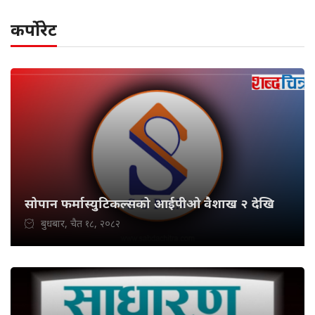
कर्पोरेट
सोपान फर्मास्युटिकल्सको आईपीओ वैशाख २ देखि
बुधबार, चैत १८, २०८२