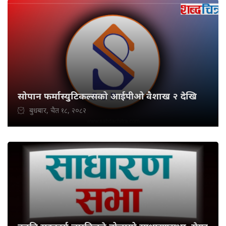
सोपान फर्मास्युटिकल्सको आईपीओ वैशाख २ देखि
बुधबार, चैत १८, २०८२