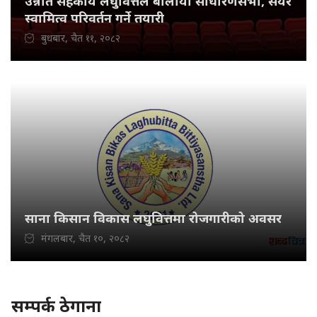
उन्नति सहकार्य लघुवित्तले बोलायो साधारणसभा, सेयर
स्वामित्व परिवर्तन गर्ने तयारी
बुधबार, चैत ११, २०८२
साना किसान विकास लघुवित्तमा रोजगारीको अवसर
मंगलबार, चैत १०, २०८२
सम्पर्क ठेगाना