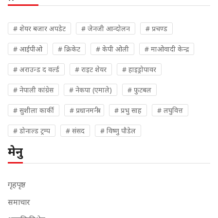
# शेयर बजार अपडेट
# जेनजी आन्दोलन
# प्रचण्ड
# आईपीओ
# क्रिकेट
# केपी ओली
# माओवादी केन्द्र
# अराउन्ड द वर्ल्ड
# राइट शेयर
# हाइड्रोपावर
# नेपाली कांग्रेस
# नेकपा (एमाले)
# फुटबल
# सुशीला कार्की
# प्रधानमन्त्री
# प्रभु साह
# लघुवित्त
# डोनाल्ड ट्रम्प
# संसद
# विष्णु पौडेल
मेनु
गृहपृष्ठ
समाचार