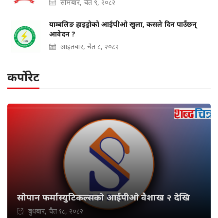
सोमबार, चैत ९, २०८२
याम्बलिङ हाइड्रोको आईपीओ खुला, कसले दिन पाउँछन्
आवेदन ?
आइतबार, चैत ८, २०८२
कर्पोरेट
सोपान फर्मास्युटिकल्सको आईपीओ वैशाख २ देखि
बुधबार, चैत १८, २०८२