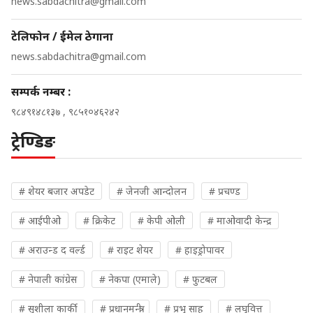
news.sabdachitra@gmail.com
टेलिफोन / ईमेल ठेगाना
news.sabdachitra@gmail.com
सम्पर्क नम्बर :
९८४९१४८१३७ , ९८५१०४६२४२
ट्रेण्डिङ
# शेयर बजार अपडेट
# जेनजी आन्दोलन
# प्रचण्ड
# आईपीओ
# क्रिकेट
# केपी ओली
# माओवादी केन्द्र
# अराउन्ड द वर्ल्ड
# राइट शेयर
# हाइड्रोपावर
# नेपाली कांग्रेस
# नेकपा (एमाले)
# फुटबल
# सुशीला कार्की
# प्रधानमन्त्री
# प्रभु साह
# लघुवित्त