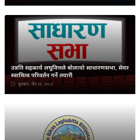
उन्नति सहकार्य लघुवित्तले बोलायो साधारणसभा, सेयर
स्वामित्व परिवर्तन गर्ने तयारी
बुधबार, चैत ११, २०८२