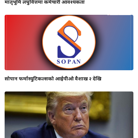
मातृभूमि लघुवित्तमा कर्मचारी आवश्यकता
सोपान फर्मास्युटिकल्सको आईपीओ वैशाख २ देखि