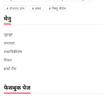
# डोनाल्ड ट्रम्प
# संसद
# विष्णु पौडेल
मेनु
गृहपृष्ठ
समाचार
शब्दचित्र विशेष
विचार
हाम्रो टीम
फेसबुक पेज