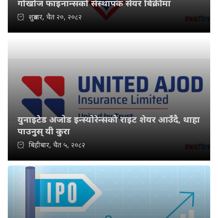
गोर्खाज फाइनान्सको संस्थापक सेयर बिक्रीमा
शुक्रबार, चैत २०, २०८२
युनाइटेड अजोड इन्स्योरेन्सको राइट शेयर आउँदै, थाहा
पाउनुस् यी कुरा
बिहीबार, चैत ५, २०८२