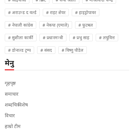
# अराउन्ड द वर्ल्ड
# राइट शेयर
# हाइड्रोपावर
# नेपाली कांग्रेस
# नेकपा (एमाले)
# फुटबल
# सुशीला कार्की
# प्रधानमन्त्री
# प्रभु साह
# लघुवित्त
# डोनाल्ड ट्रम्प
# संसद
# विष्णु पौडेल
मेनु
गृहपृष्ठ
समाचार
शब्दचित्र विशेष
विचार
हाम्रो टीम