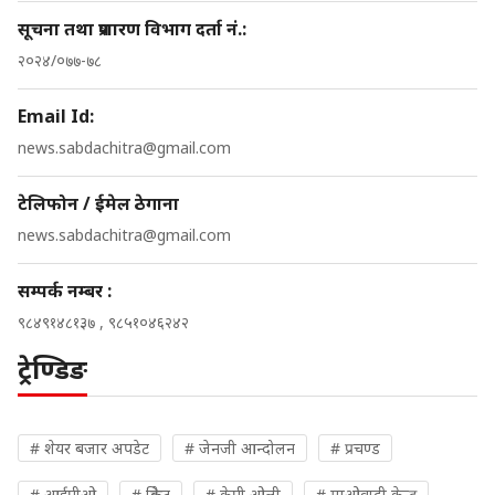
सूचना तथा प्रशारण विभाग दर्ता नं.:
२०२४/०७७-७८
Email Id:
news.sabdachitra@gmail.com
टेलिफोन / ईमेल ठेगाना
news.sabdachitra@gmail.com
सम्पर्क नम्बर :
९८४९१४८१३७ , ९८५१०४६२४२
ट्रेण्डिङ
# शेयर बजार अपडेट
# जेनजी आन्दोलन
# प्रचण्ड
# आईपीओ
# क्रिकेट
# केपी ओली
# माओवादी केन्द्र