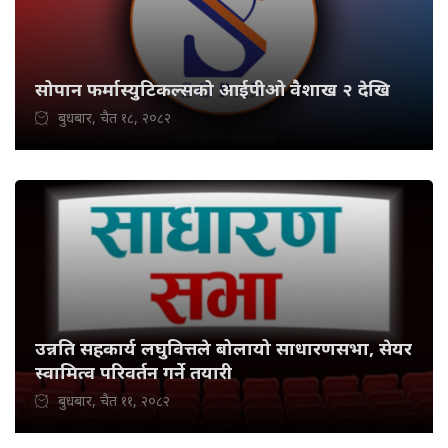
सोपान फर्मास्युटिकल्सको आईपीओ वैशाख २ देखि
बुधबार, चैत १८, २०८२
उन्नति सहकार्य लघुवित्तले बोलायो साधारणसभा, सेयर
स्वामित्व परिवर्तन गर्ने तयारी
बुधबार, चैत ११, २०८२