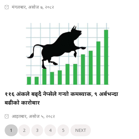
मंगलबार, असोज ७, २०८२
११६ अंकले बढ्दै नेप्सेले गर्‍यो कमब्याक, ९ अर्बभन्दा
बढीको कारोबार
आइतबार, असोज ५, २०८२
1
2
3
4
5
NEXT