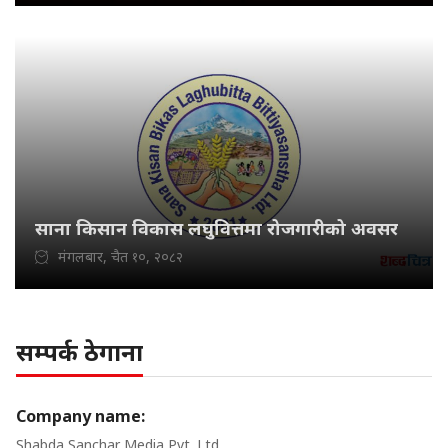
साना किसान विकास लघुवित्तमा रोजगारीको अवसर
मंगलबार, चैत १०, २०८२
सम्पर्क ठेगाना
Company name:
Shabda Sanchar Media Pvt. Ltd.