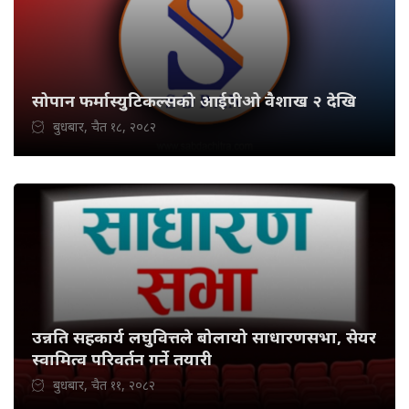
सोपान फर्मास्युटिकल्सको आईपीओ वैशाख २ देखि
बुधबार, चैत १८, २०८२
उन्नति सहकार्य लघुवित्तले बोलायो साधारणसभा, सेयर
स्वामित्व परिवर्तन गर्ने तयारी
बुधबार, चैत ११, २०८२