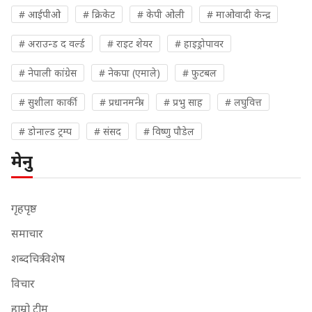
# आईपीओ
# क्रिकेट
# केपी ओली
# माओवादी केन्द्र
# अराउन्ड द वर्ल्ड
# राइट शेयर
# हाइड्रोपावर
# नेपाली कांग्रेस
# नेकपा (एमाले)
# फुटबल
# सुशीला कार्की
# प्रधानमन्त्री
# प्रभु साह
# लघुवित्त
# डोनाल्ड ट्रम्प
# संसद
# विष्णु पौडेल
मेनु
गृहपृष्ठ
समाचार
शब्दचित्र विशेष
विचार
हाम्रो टीम