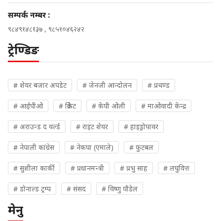
सम्पर्क नम्बर :
९८४९१४८१३७ , ९८५१०४६२४२
ट्रेण्डिङ
# शेयर बजार अपडेट
# जेनजी आन्दोलन
# प्रचण्ड
# आईपीओ
# क्रिकेट
# केपी ओली
# माओवादी केन्द्र
# अराउन्ड द वर्ल्ड
# राइट शेयर
# हाइड्रोपावर
# नेपाली कांग्रेस
# नेकपा (एमाले)
# फुटबल
# सुशीला कार्की
# प्रधानमन्त्री
# प्रभु साह
# लघुवित्त
# डोनाल्ड ट्रम्प
# संसद
# विष्णु पौडेल
मेनु