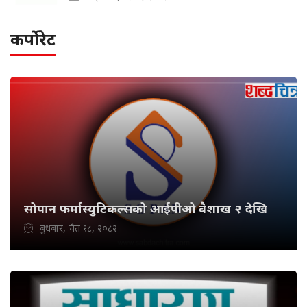
कर्पोरेट
सोपान फर्मास्युटिकल्सको आईपीओ वैशाख २ देखि
बुधबार, चैत १८, २०८२