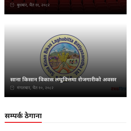
बुधबार, चैत ११, २०८२
साना किसान विकास लघुवित्तमा रोजगारीको अवसर
मंगलबार, चैत १०, २०८२
सम्पर्क ठेगाना