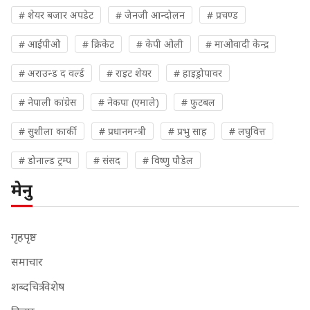
# शेयर बजार अपडेट
# जेनजी आन्दोलन
# प्रचण्ड
# आईपीओ
# क्रिकेट
# केपी ओली
# माओवादी केन्द्र
# अराउन्ड द वर्ल्ड
# राइट शेयर
# हाइड्रोपावर
# नेपाली कांग्रेस
# नेकपा (एमाले)
# फुटबल
# सुशीला कार्की
# प्रधानमन्त्री
# प्रभु साह
# लघुवित्त
# डोनाल्ड ट्रम्प
# संसद
# विष्णु पौडेल
मेनु
गृहपृष्ठ
समाचार
शब्दचित्र विशेष