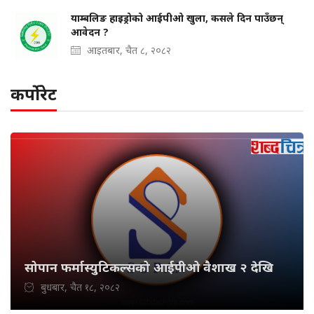
याम्बलिङ हाइड्रोको आईपीओ खुला, कसले दिन पाउँछन्
आवेदन ?
आइतबार, चैत ८, २०८२
कर्पोरेट
सोपान फर्मास्युटिकल्सको आईपीओ वैशाख २ देखि
बुधबार, चैत १८, २०८२