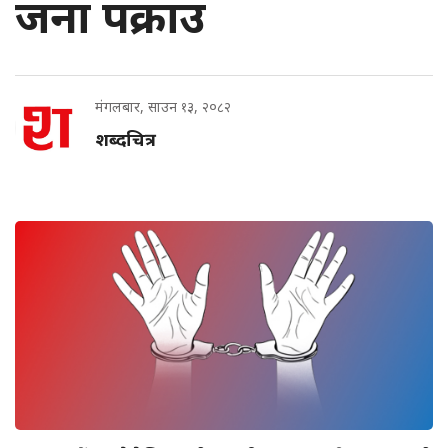
जना पक्राउ
मंगलबार, साउन १३, २०८२
शब्दचित्र