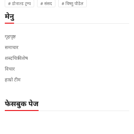
# डोनाल्ड ट्रम्प
# संसद
# विष्णु पौडेल
मेनु
गृहपृष्ठ
समाचार
शब्दचित्र विशेष
विचार
हाम्रो टीम
फेसबुक पेज