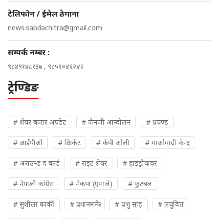
टेलिफोन / ईमेल ठेगाना
news.sabdachitra@gmail.com
सम्पर्क नम्बर :
९८४९१४८१३७ , ९८५१०४६२४२
ट्रेण्डिङ
# शेयर बजार अपडेट
# जेनजी आन्दोलन
# प्रचण्ड
# आईपीओ
# क्रिकेट
# केपी ओली
# माओवादी केन्द्र
# अराउन्ड द वर्ल्ड
# राइट शेयर
# हाइड्रोपावर
# नेपाली कांग्रेस
# नेकपा (एमाले)
# फुटबल
# सुशीला कार्की
# प्रधानमन्त्री
# प्रभु साह
# लघुवित्त