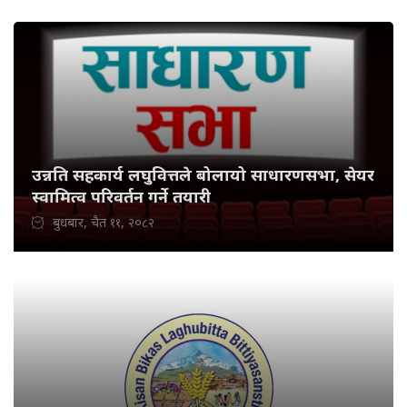
उन्नति सहकार्य लघुवित्तले बोलायो साधारणसभा, सेयर
स्वामित्व परिवर्तन गर्ने तयारी
बुधबार, चैत ११, २०८२