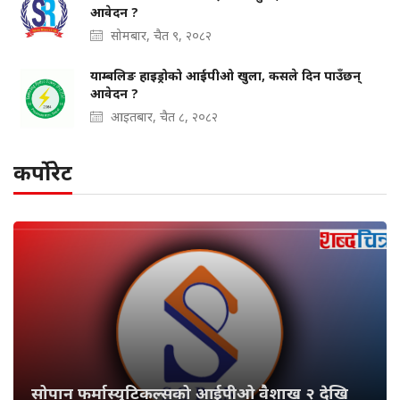
आवेदन ?
सोमबार, चैत ९, २०८२
याम्बलिङ हाइड्रोको आईपीओ खुला, कसले दिन पाउँछन्
आवेदन ?
आइतबार, चैत ८, २०८२
कर्पोरेट
सोपान फर्मास्युटिकल्सको आईपीओ वैशाख २ देखि