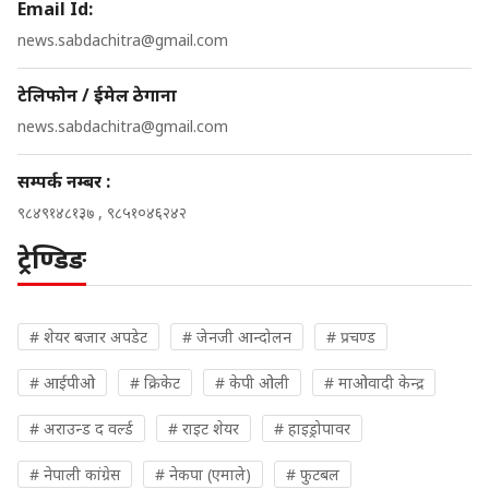
Email Id:
news.sabdachitra@gmail.com
टेलिफोन / ईमेल ठेगाना
news.sabdachitra@gmail.com
सम्पर्क नम्बर :
९८४९१४८१३७ , ९८५१०४६२४२
ट्रेण्डिङ
# शेयर बजार अपडेट
# जेनजी आन्दोलन
# प्रचण्ड
# आईपीओ
# क्रिकेट
# केपी ओली
# माओवादी केन्द्र
# अराउन्ड द वर्ल्ड
# राइट शेयर
# हाइड्रोपावर
# नेपाली कांग्रेस
# नेकपा (एमाले)
# फुटबल