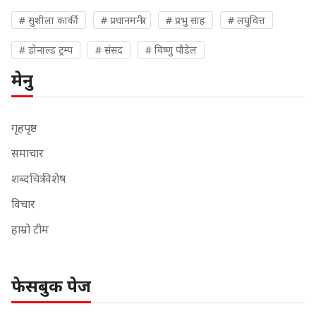
# सुशीला कार्की
# प्रधानमन्त्री
# प्रभु साह
# लघुवित्त
# डोनाल्ड ट्रम्प
# संसद
# विष्णु पौडेल
मेनु
गृहपृष्ठ
समाचार
शब्दचित्र विशेष
विचार
हाम्रो टीम
फेसबुक पेज