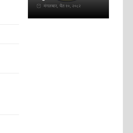
मंगलबार, चैत १०, २०८२