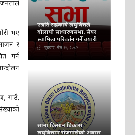
, जनताले
उन्नति सहकार्य लघुवित्तले
जोरी भए
बोलायो साधारणसभा, सेयर
स्वामित्व परिवर्तन गर्ने तयारी
िभाजन र
बुधबार, चैत ११, २०८२
ित गर्न
 आन्दोलन
ज, गाउँ,
ंख्याको
साना किसान विकास
लघुवित्तमा रोजगारीको अवसर