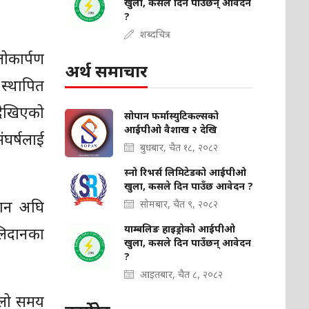
खुला, कसले दिन पाउँछन् आवेदन
?
शब्दचित्र
लोकार्पण
अर्थ समाचार
 स्थापित
देखिएको
सोपान फर्मास्युटिकल्सको
आईपीओ वैशाख २ देखि
ंघर्षलाई
बुधबार, चैत १८, २०८२
स्नो रिभर्स लिमिटेडको आईपीओ
खुला, कसले दिन पाउँछ आवेदन ?
यान अघि
सोमबार, चैत ९, २०८२
याम्बलिङ हाइड्रोको आईपीओ
बलिदानका
खुला, कसले दिन पाउँछन् आवेदन
?
आइतबार, चैत ८, २०८२
ल्लो समय