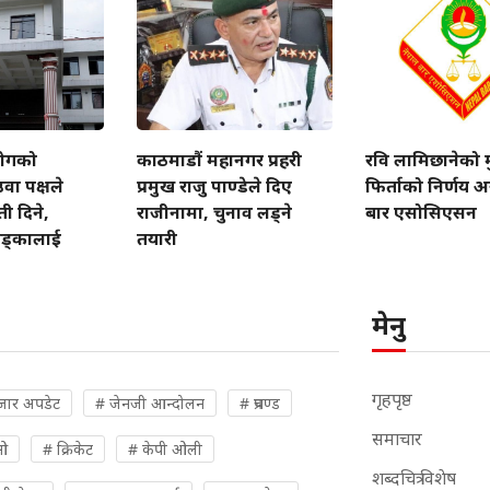
योगको
काठमाडौं महानगर प्रहरी
रवि लामिछानेको मुद
उवा पक्षले
प्रमुख राजु पाण्डेले दिए
फिर्ताको निर्णय अ
ी दिने,
राजीनामा, चुनाव लड्ने
बार एसोसिएसन
खड्कालाई
तयारी
मेनु
गृहपृष्ठ
जार अपडेट
# जेनजी आन्दोलन
# प्रचण्ड
समाचार
ओ
# क्रिकेट
# केपी ओली
शब्दचित्र विशेष