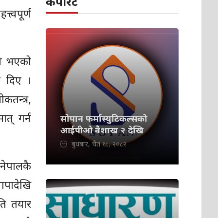
कर्पोरेट
्वपूर्ण
दान भएको
ोड दिए ।
कतन्त्र,
त् गर्न
सोपान फर्मास्युटिकल्सको
आईपीओ वैशाख २ देखि
बुधबार, चैत १८, २०८२
नेपालकै
ापादेखि
ति तयार