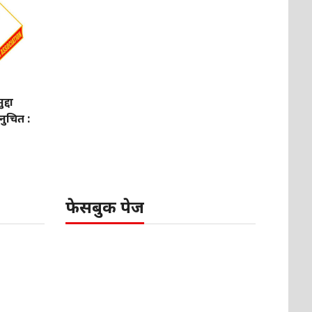
्दा
नुचित :
फेसबुक पेज