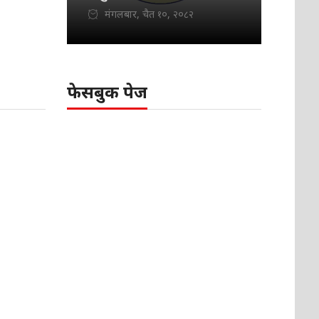
मंगलबार, चैत १०, २०८२
फेसबुक पेज