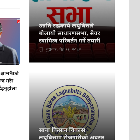
उन्नति सहकार्य लघुवित्तले
बोलायो साधारणसभा, सेयर
स्वामित्व परिवर्तन गर्ने तयारी
बुधबार, चैत ११, २०८२
ामन्त्रीको
्द गरेर
ँड्नुहोला
साना किसान विकास
लघुवित्तमा रोजगारीको अवसर