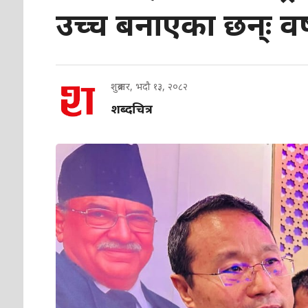
उच्च बनाएका छन्ः वर
शुक्रबार, भदौ १३, २०८२
शब्दचित्र