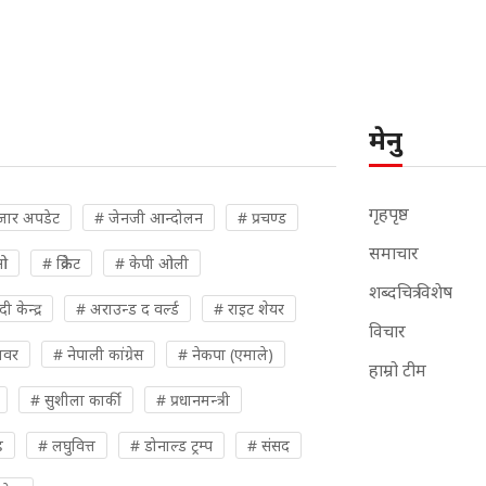
मेनु
गृहपृष्ठ
जार अपडेट
# जेनजी आन्दोलन
# प्रचण्ड
समाचार
ओ
# क्रिकेट
# केपी ओली
शब्दचित्र विशेष
 केन्द्र
# अराउन्ड द वर्ल्ड
# राइट शेयर
विचार
पावर
# नेपाली कांग्रेस
# नेकपा (एमाले)
हाम्रो टीम
# सुशीला कार्की
# प्रधानमन्त्री
ह
# लघुवित्त
# डोनाल्ड ट्रम्प
# संसद