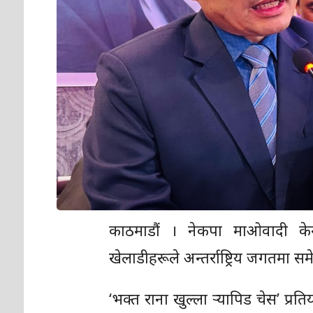
काठमाडौं । नेकपा माओवादी केन्द्
खेलाडीहरूले अन्तर्राष्ट्रिय जगतम
‘भक्त राना खुल्ला र्‍यापिड चेस’ प्