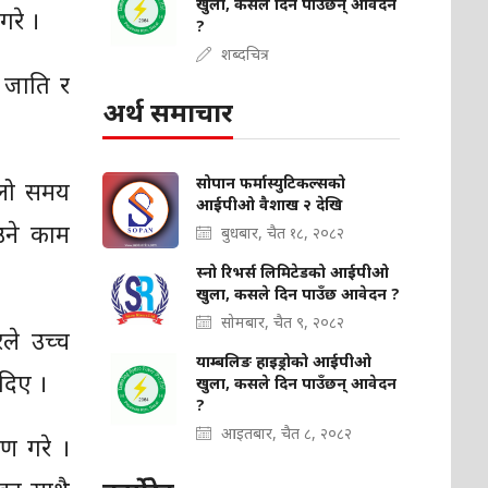
खुला, कसले दिन पाउँछन् आवेदन
गरे ।
?
शब्दचित्र
, जाति र
अर्थ समाचार
सोपान फर्मास्युटिकल्सको
्लो समय
आईपीओ वैशाख २ देखि
ाउने काम
बुधबार, चैत १८, २०८२
स्नो रिभर्स लिमिटेडको आईपीओ
खुला, कसले दिन पाउँछ आवेदन ?
सोमबार, चैत ९, २०८२
ले उच्च
याम्बलिङ हाइड्रोको आईपीओ
 दिए ।
खुला, कसले दिन पाउँछन् आवेदन
?
आइतबार, चैत ८, २०८२
रण गरे ।