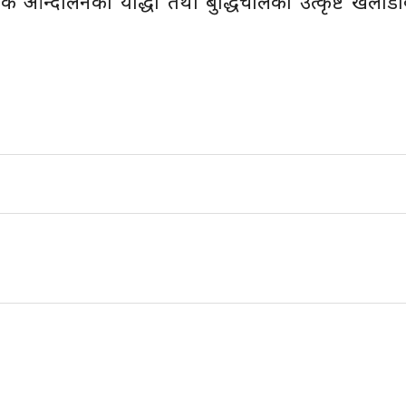
िक आन्दोलनका योद्धा तथा बुद्धिचालका उत्कृष्ट खेलाड